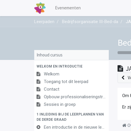
Evenementen
Leerpaden
Bedrijfsorganisatie III-Bed-da
JA
Bed
Inhoud cursus
WELKOM EN INTRODUCTIE
J
Welkom
V
Toegang tot dit leerpad
Contact
Om h
Opbouw professionaliseringstraject
Sessies in groep
Er z
1 INLEIDING BIJ DE LEERPLANNEN VAN
DE DERDE GRAAD
O
Een introductie in de nieuwe leerplannen van de derde graad