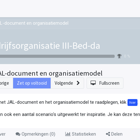
L-document en organisatiemodel
rijfsorganisatie III-Bed-da
0 %
AL-document en organisatiemodel
orige
Zet op voltooid
Volgende
Fullscreen
et JAL-document en het organisatiemodel te raadplegen, klik
.
hier
ijn ook een aantal scenario's uitgewerkt ter inspiratie. Je kan deze t
ver
Opmerkingen (
0
)
Statistieken
Delen