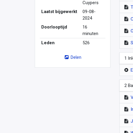
Cuypers
T
Laatst bijgewerkt
09-08-
2024
C
Doorlooptijd
16
O
minuten
Leden
526
S
Delen
1 In
E
2 Ba
V
I
J
W