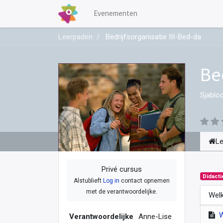
Evenementen
Leerpaden
Bedrijfsorganisatie III-Bed-da
Be
Sjablo
L
Privé cursus
Didacti
Alstublieft
Log in
contact opnemen
met de verantwoordelijke.
Welk
Verantwoordelijke
Anne-Lise