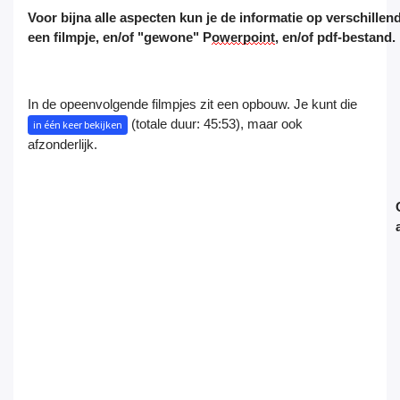
Voor bijna alle aspecten kun je de informatie op verschill
een
filmpje
,
en/of
"gewone" P
owerpoint
,
en/of
pdf-bestand.
In de opeenvolgende filmpjes zit een opbouw. Je kunt die
(totale duur: 45:53), maar ook
in één keer bekijken
afzonderlijk.