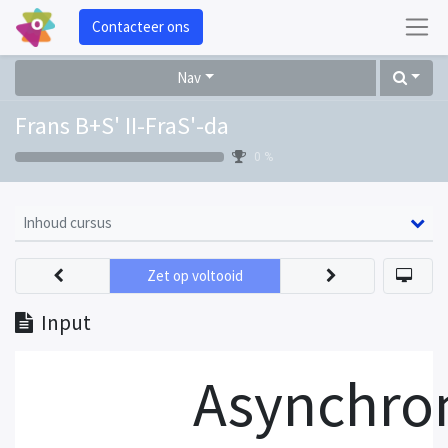
Contacteer ons
Nav
Frans B+S' II-FraS'-da
0 %
Inhoud cursus
Zet op voltooid
Input
Asynchron