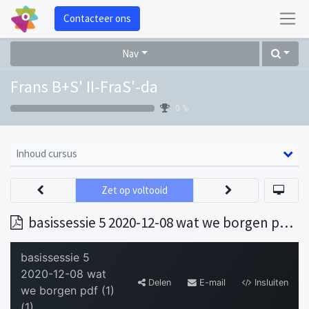
Contacteer ons
Nav
Frans B+S' II-FraS'-da
0 %
Inhoud cursus
Zet op voltooid
basissessie 5 2020-12-08 wat we borgen pdf (1) (1)