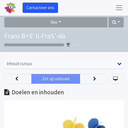
Contacteer ons
Nav
Frans B+S' II-FraS'-da
0 %
Inhoud cursus
Zet op voltooid
Doelen en inhouden