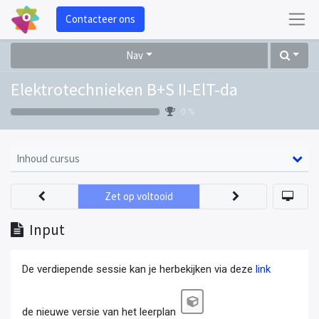
Contacteer ons
Nav
Elektrotechnieken B+S II-ElT-da
0 %
Inhoud cursus
Zet op voltooid
Input
De verdiepende sessie kan je herbekijken via deze
link
de nieuwe versie van het leerplan