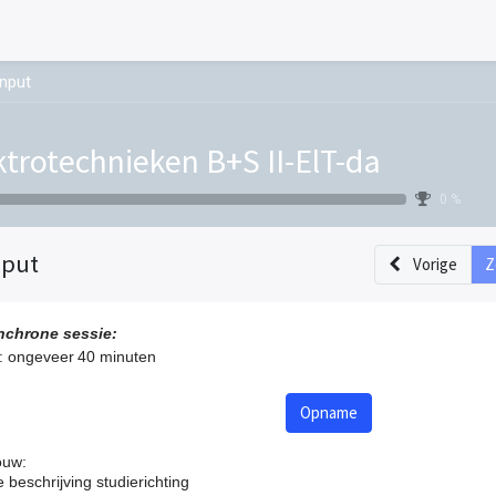
Input
ktrotechnieken B+S II-ElT-da
0 %
nput
Vorige
Z
nchrone sessie:
: ongeveer 40 minuten
Opname
ouw:
e beschrijving studierichting