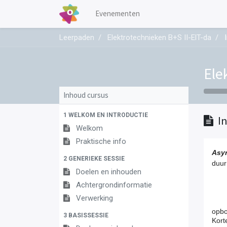
Evenementen
Leerpaden
Elektrotechnieken B+S II-ElT-da
Ele
Inhoud cursus
1 WELKOM EN INTRODUCTIE
I
Welkom
Praktische info
Asy
2 GENERIEKE SESSIE
duur
Doelen en inhouden
Achtergrondinformatie
Verwerking
opb
3 BASISSESSIE
Kort