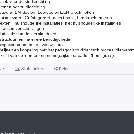
ifiek voor de studierichting
tonen per studierichting
uw: STEM-doelen, Leerdoelen Elektrotechnieken
nisatievorm: Geïntegreerd projectmatig, Leerkrachtenteam
texten
: huishoudelijke installaties, niet huishoudelijke installaties
e accentverschuivingen
sindicatie van de leerplandelen
astructuur en materiële benodigdheden
ingscomponenten en wegwijzers
htlijnen en koppeling met het pedagogisch didactisch proces (diamant
zicht van de leerdoelen en mogelijke leerpaden (honingraat).
ver
Statistieken
Delen
ecteer met ons