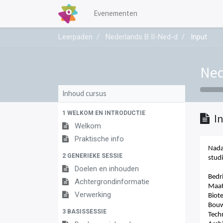
Evenementen
Leerpaden
Nederlands B II-Ned-d
Input
Ned
Inhoud cursus
1 WELKOM EN INTRODUCTIE
I
Welkom
Praktische info
Nada
2 GENERIEKE SESSIE
studi
Doelen en inhouden
B
edr
Achtergrondinformatie
Maat
Verwerking
Biot
Bou
3 BASISSESSIE
Tech