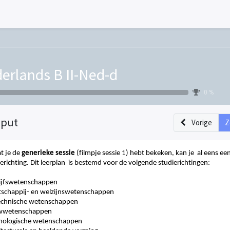
erlands B II-Ned-d
0 %
nput
Vorige
Z
t je de
generieke sessie
(filmpje sessie 1) hebt bekeken
,
kan je al eens ee
erichting.
Dit leerplan is bestemd voor de volgende studierichtingen:
ijfswetenschappen
schappij- en welzijnswetenschappen
echnische wetenschappen
wwetenschappen
nologische wetenschappen