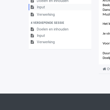
Doelen en inhouden
Arch
Beel
Input
Dans
Verwerking
Muzi
4 VERDIEPENDE SESSIE
Het 
Doelen en inhouden
Je v
Input
Verwerking
Voor
Duur
Doel
O