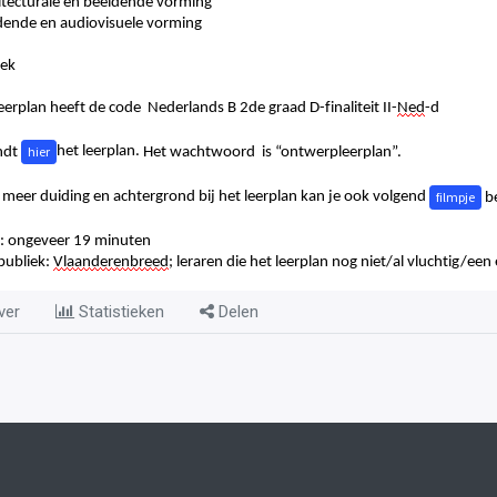
itecturale en beeldende vorming
dende en audiovisuele vorming
ek
leerplan heeft de code
Nederlands B 2de graad D-finaliteit II-
Ned
-d
hier
indt
het leerplan.
Het wachtwoord is “ontwerpleerplan”.
filmpje
 meer duiding en achtergrond bij het leerplan kan je ook volgend
b
: ongeveer 19 minuten
publiek:
Vlaanderenbreed
; leraren die het leerplan nog niet/al vluchtig/ee
ver
Statistieken
Delen