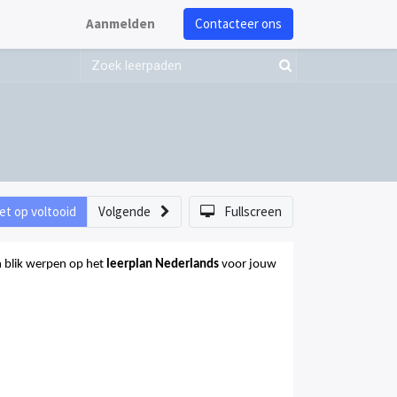
Aanmelden
Contacteer ons
et op voltooid
Volgende
Fullscreen
n blik werpen op het
leerplan Nederlands
voor jouw