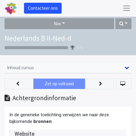
Contacteer ons
Nav
Nederlands B II-Ned-d
0 %
Inhoud cursus
Zet op voltooid
Achtergrondinformatie
In de generieke toelichting verwijzen we naar deze
bijkomende
bronnen
:
Website