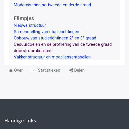
Modernisering so tweede en derde graad
Filmpjes
Nieuwe structuur
Samenstelling van studierichtingen
Opbouw van studierichtingen 2° en 3° graad
Cesuurdoelen en de profilering van de tweede graad
doorstroomfinaliteit
Vakkenstructuur en modellessentabellen
Over
Statistieken
Delen
Handige links