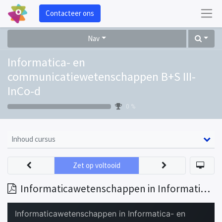
Contacteer ons
Nav
Informatica- en
communicatiewetenschappen B+S III-
InCo-d
0 %
Inhoud cursus
Zet op voltooid
Informaticawetenschappen in Informatica- en communicatiewetenschappen 20230530