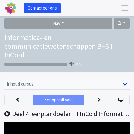
Contacteer ons
Nav
Informatica- en
communicatiewetenschappen B+S III-
InCo-d
0 %
Inhoud cursus
Zet op voltooid
Deel 4 leerplandoelen III InCo d Informaticawetenschappen