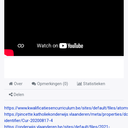
Over
Opmerkingen (
0
)
Statistieken
Delen
https://www.kwalificatiesencurriculum.be/sites/default/files/ato
https://pincette.katholiekonderwijs.vlaanderen/meta/properties/dc
identifier/Cur-20200817-4
https://onderwijs.vlaanderen.be/sites/default/files/2021-