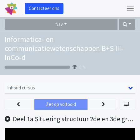
Contacteer ons
Nav
Informatica- en
communicatiewetenschappen B+S III-
InCo-d
0 %
Inhoud cursus
Zet op voltooid
Deel 1a Situering structuur 2de en 3de graad