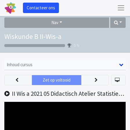
Contacteer ons
Nav
Wiskunde B II-Wis-a
0 %
Inhoud cursus
Zet op voltooid
II Wis a 2021 05 Didactisch Atelier Statistiek en verbanden opname