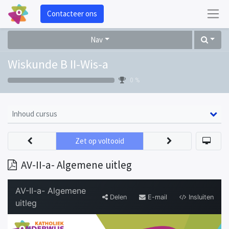
Contacteer ons
Nav
Wiskunde B II-Wis-a
0 %
Inhoud cursus
Zet op voltooid
AV-II-a- Algemene uitleg