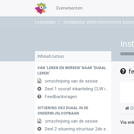
Evenementen
Leerpaden
Installateur elektrotechnische ba
Ins
Inhoud cursus
VAN 'LEREN EN WERKEN' NAAR 'DUAAL
f
LEREN'
omschrijving van de sessie
Deel 1 vooraf inkanteling CLW in duaal leren 1
Feedbackvragen
O
SITUERING OK2 DUAAL IN DE
ONDERWIJSLOOPBAAN
omschrijving van de sessie
Via en
Deel 2 situering structuur 2de en 3de graad AF