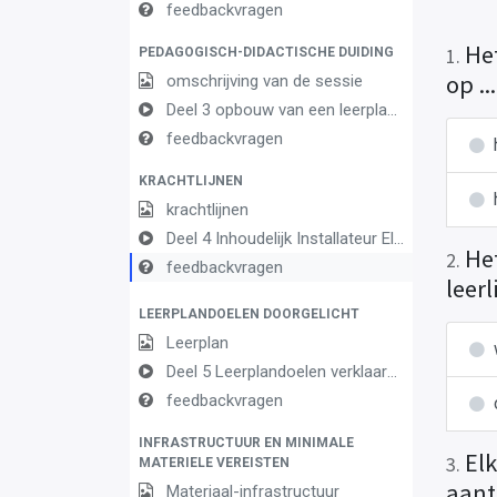
feedbackvragen
He
1
.
PEDAGOGISCH-DIDACTISCHE DUIDING
op ...
omschrijving van de sessie
Deel 3 opbouw van een leerplan vormingsconcept
feedbackvragen
KRACHTLIJNEN
krachtlijnen
Deel 4 Inhoudelijk Installateur Elektrotechnische basiscomponenten OK2
He
2
.
feedbackvragen
leer
LEERPLANDOELEN DOORGELICHT
Leerplan
Deel 5 Leerplandoelen verklaard Installateur Elektrotechnische basiscomponenten
feedbackvragen
INFRASTRUCTUUR EN MINIMALE
El
3
.
MATERIELE VEREISTEN
aant
Materiaal-infrastructuur