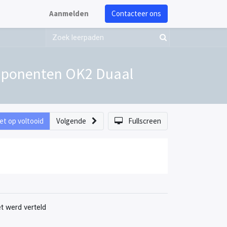
Aanmelden
Contacteer ons
omponenten OK2 Duaal
et op voltooid
Volgende
Fullscreen
t werd verteld