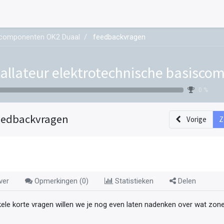
siscomponenten OK2 Duaal
feedbackvragen
tallateur elektrotechnische basisc
0 %
eedbackvragen
Vorige
Z
ver
Opmerkingen (
0
)
Statistieken
Delen
kele korte vragen willen we je nog even laten nadenken over wat zone