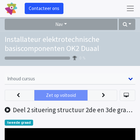
Contacteer ons
Nav
Installateur elektrotechnische
basiscomponenten OK2 Duaal
0 %
Inhoud cursus
Zet op voltooid
Deel 2 situering structuur 2de en 3de graad AF
tweede graad