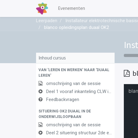
Evenementen
Leerpaden
Installateur elektrotechnische ba
blanco opleidingsplan duaal OK2
Ins
Inhoud cursus
VAN 'LEREN EN WERKEN' NAAR 'DUAAL
b
LEREN'
omschrijving van de sessie
Deel 1 vooraf inkanteling CLW in duaal leren 1
Feedbackvragen
SITUERING OK2 DUAAL IN DE
ONDERWIJSLOOPBAAN
omschrijving van de sessie
Deel 2 situering structuur 2de en 3de graad AF