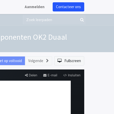
Aanmelden
Contacteer ons
omponenten OK2 Duaal
et op voltooid
Volgende
Fullscreen