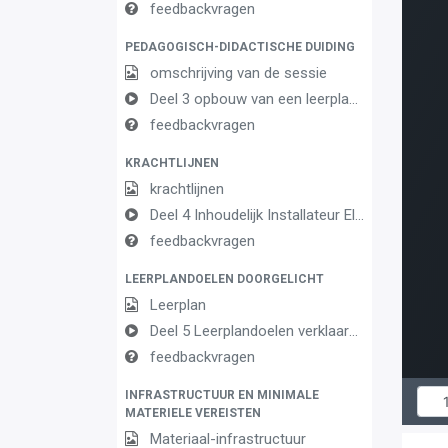
feedbackvragen
PEDAGOGISCH-DIDACTISCHE DUIDING
omschrijving van de sessie
Deel 3 opbouw van een leerplan vormingsconcept
feedbackvragen
KRACHTLIJNEN
krachtlijnen
Deel 4 Inhoudelijk Installateur Elektrotechnische basiscomponenten OK2
feedbackvragen
LEERPLANDOELEN DOORGELICHT
Leerplan
Deel 5 Leerplandoelen verklaard Installateur Elektrotechnische basiscomponenten
feedbackvragen
INFRASTRUCTUUR EN MINIMALE
MATERIELE VEREISTEN
Materiaal-infrastructuur