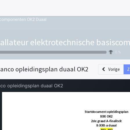
siscomponenten OK2 Duaal
tallateur elektrotechnische basisc
0 %
lanco opleidingsplan duaal OK2
Vorige
Z