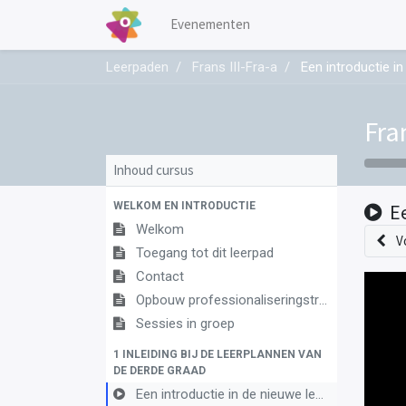
Evenementen
Leerpaden
Frans III-Fra-a
Een introductie i
Fran
Inhoud cursus
WELKOM EN INTRODUCTIE
E
Welkom
V
Toegang tot dit leerpad
Contact
Opbouw professionaliseringstraject
Sessies in groep
1 INLEIDING BIJ DE LEERPLANNEN VAN
DE DERDE GRAAD
Een introductie in de nieuwe leerplannen van de derde graad