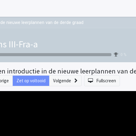
n de nieuwe leerplannen van de derde graad
s III-Fra-a
0 %
en introductie in de nieuwe leerplannen van d
orige
Zet op voltooid
Volgende
Fullscreen