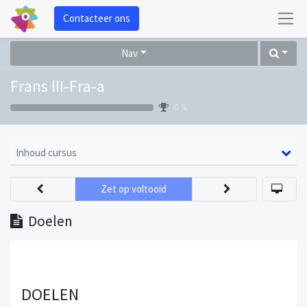
Contacteer ons
Nav
Frans III-Fra-a
0 %
Inhoud cursus
Zet op voltooid
Doelen
DOELEN