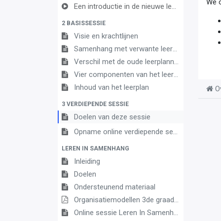
We o
Een introductie in de nieuwe leerplannen van de derde graad
2 BASISSESSIE
Visie en krachtlijnen
Samenhang met verwante leerplannen
Verschil met de oude leerplannen
Vier componenten van het leerplan
Inhoud van het leerplan
O
3 VERDIEPENDE SESSIE
Doelen van deze sessie
Opname online verdiepende sessie
LEREN IN SAMENHANG
Inleiding
Doelen
Ondersteunend materiaal
Organisatiemodellen 3de graad A-finaliteit
Online sessie Leren In Samenhang