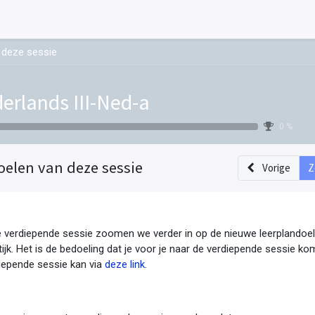
 deze sessie
erlands III-Ned-a
0 %
oelen van deze sessie
Vorige
Z
e verdiepende sessie zoomen we verder in op de nieuwe leerplandoel
tijk. Het is de bedoeling dat je voor je naar de verdiepende sessie ko
iepende sessie kan via
deze link
.