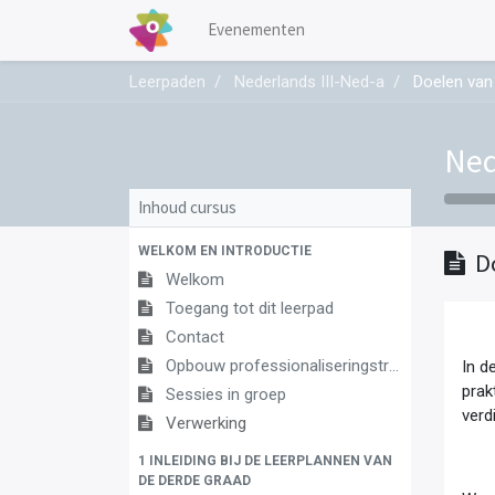
Evenementen
Leerpaden
Nederlands III-Ned-a
Doelen van
Ned
Inhoud cursus
WELKOM EN INTRODUCTIE
D
Welkom
Toegang tot dit leerpad
Contact
Opbouw professionaliseringstraject
In d
prak
Sessies in groep
verd
Verwerking
1 INLEIDING BIJ DE LEERPLANNEN VAN
DE DERDE GRAAD