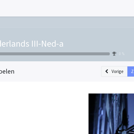
erlands III-Ned-a
0 %
oelen
Vorige
Z