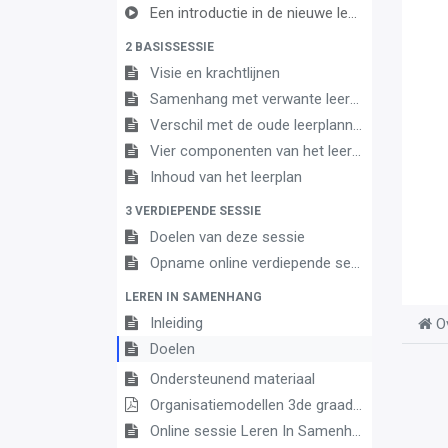
Een introductie in de nieuwe leerplannen van de derde graad
2 BASISSESSIE
Visie en krachtlijnen
Samenhang met verwante leerplannen
Verschil met de oude leerplannen
Vier componenten van het leerplan
Inhoud van het leerplan
3 VERDIEPENDE SESSIE
Doelen van deze sessie
Opname online verdiepende sessie
LEREN IN SAMENHANG
Inleiding
O
Doelen
Ondersteunend materiaal
Organisatiemodellen 3de graad A-finaliteit
Online sessie Leren In Samenhang