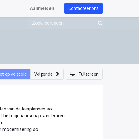
Aanmelden
Contacteer ons
et op voltooid
Volgende
Fullscreen
ten van de leerplannen so.
lf het eigenaarschap van leraren
n.
er modernisering so.