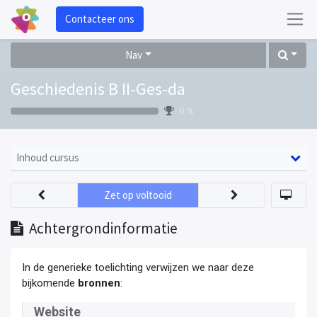
Contacteer ons
Nav
Geschiedenis B II-Ges-da
0 %
Inhoud cursus
Zet op voltooid
Achtergrondinformatie
In de generieke toelichting verwijzen we naar deze
bijkomende
bronnen
:
Website