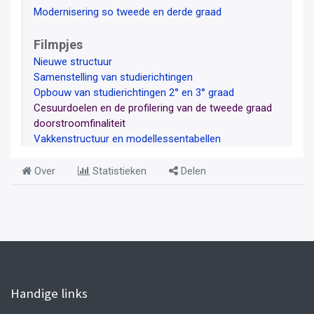
Modernisering so tweede en derde graad
Filmpjes
Nieuwe structuur
Samenstelling van studierichtingen
Opbouw van studierichtingen 2° en 3° graad
Cesuurdoelen en de profilering van de tweede graad
doorstroomfinaliteit
Vakkenstructuur en modellessentabellen
Over
Statistieken
Delen
Handige links