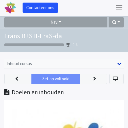
Contacteer ons
Nav
Frans B+S II-FraS-da
0 %
Inhoud cursus
Zet op voltooid
Doelen en inhouden