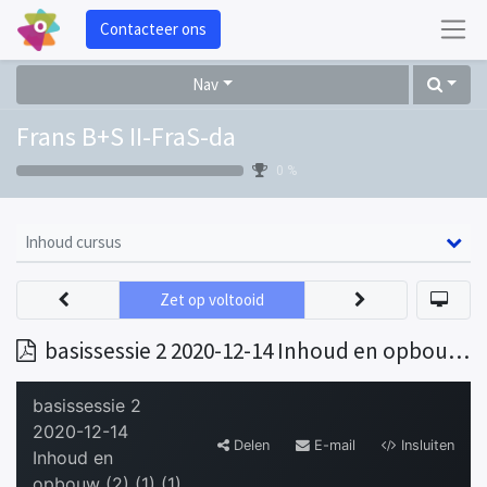
Contacteer ons
Nav
Frans B+S II-FraS-da
0 %
Inhoud cursus
Zet op voltooid
basissessie 2 2020-12-14 Inhoud en opbouw (2) (1) (1)