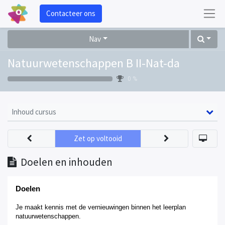
Contacteer ons
Nav
Natuurwetenschappen B II-Nat-da
0 %
Inhoud cursus
Zet op voltooid
Doelen en inhouden
Doelen
Je
maakt kennis met de vernieuwingen binnen het leerplan
natuurwetenschappen
.