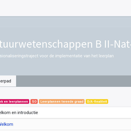
tuurwetenschappen B II-Nat
sionaliseringstraject voor de implementatie van het leerplan
eerpad
ek en leerplannen
SO
Leerplannen tweede graad
D/A-finaliteit
lkom en introductie
Welkom