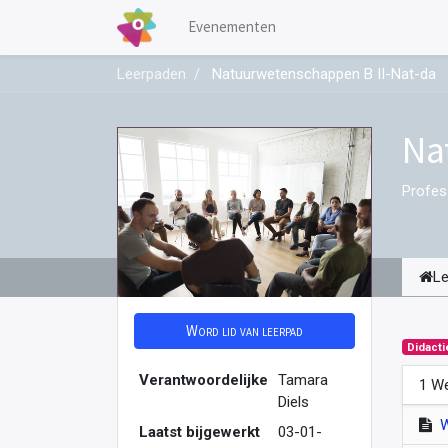
Evenementen
Leerpaden
Natuurwetenschappen B II-Nat-da
Na
Profes
L
Word lid van leerpad
Didacti
Verantwoordelijke
Tamara
1 We
Diels
Laatst bijgewerkt
03-01-