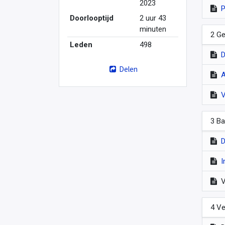
2023
P
Doorlooptijd
2 uur 43
minuten
2 Ge
Leden
498
D
Delen
A
V
3 Ba
D
I
V
4 Ve