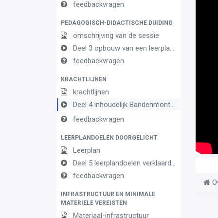
feedbackvragen
PEDAGOGISCH-DIDACTISCHE DUIDING
omschrijving van de sessie
Deel 3 opbouw van een leerplan vormingsconcept
feedbackvragen
KRACHTLIJNEN
krachtlijnen
Deel 4 inhoudelijk Bandenmonteur
feedbackvragen
LEERPLANDOELEN DOORGELICHT
Leerplan
Deel 5 leerplandoelen verklaard Bandenmonteur
feedbackvragen
O
INFRASTRUCTUUR EN MINIMALE
MATERIELE VEREISTEN
Materiaal-infrastructuur