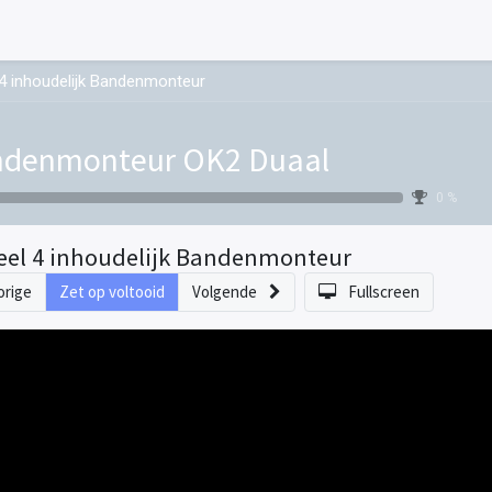
 4 inhoudelijk Bandenmonteur
denmonteur OK2 Duaal
0 %
eel 4 inhoudelijk Bandenmonteur
orige
Zet op voltooid
Volgende
Fullscreen