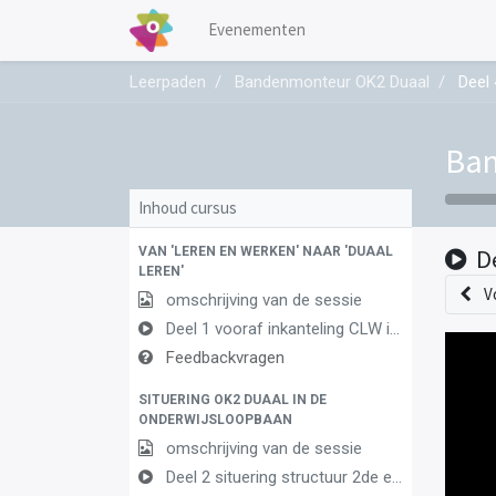
Evenementen
Leerpaden
Bandenmonteur OK2 Duaal
Deel
Ban
Inhoud cursus
VAN 'LEREN EN WERKEN' NAAR 'DUAAL
D
LEREN'
V
omschrijving van de sessie
Deel 1 vooraf inkanteling CLW in duaal leren 1
Feedbackvragen
SITUERING OK2 DUAAL IN DE
ONDERWIJSLOOPBAAN
omschrijving van de sessie
Deel 2 situering structuur 2de en 3de graad AF