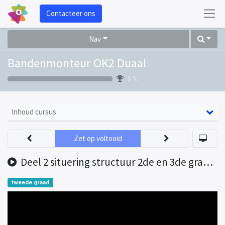
Contacteer ons
Nav
Bandenmonteur OK2 Duaal
0 %
Inhoud cursus
Zet op voltooid
Deel 2 situering structuur 2de en 3de graad AF
tweede graad