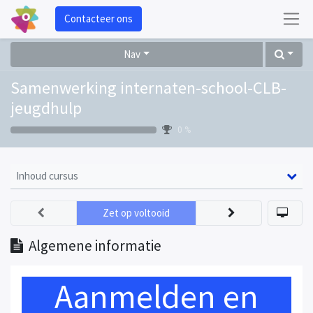
Contacteer ons
Nav
Samenwerking internaten-school-CLB-
jeugdhulp
0 %
Inhoud cursus
Zet op voltooid
Algemene informatie
Aanmelden en