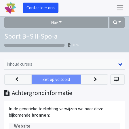
Contacteer ons
Nav
Sport B+S II-Spo-a
0 %
Inhoud cursus
Zet op voltooid
Achtergrondinformatie
In de generieke toelichting verwijzen we naar deze
bijkomende
bronnen
:
Website