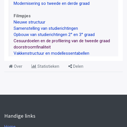
Modernisering so tweede en derde graad
Filmpjes
Nieuwe structuur
Samenstelling van studierichtingen
Opbouw van studierichtingen 2° en 3° graad
Cesuurdoelen en de profilering van de tweede graad
doorstroomfinaliteit
Vakkenstructuur en modellessentabellen
Over
Statistieken
Delen
Handige links
Home