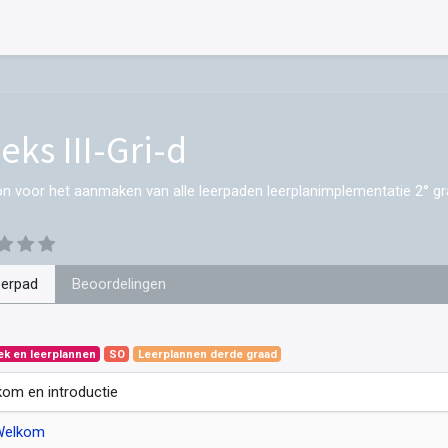
eks III-Gri-d
on voor het aanmaken van alle leerpaden leerplanimplementatie 2° gr
eerpad
Beoordelingen
ek en leerplannen
SO
Leerplannen derde graad
om en introductie
Welkom