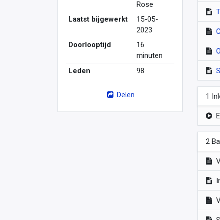
Rose
T
Laatst bijgewerkt
15-05-
2023
C
Doorlooptijd
16
O
minuten
Leden
98
S
Delen
1 In
E
2 Ba
V
I
V
S