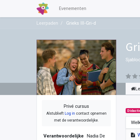
Evenementen
Leerpaden
Grieks III-Gri-d
Gri
Sjablo
L
Privé cursus
Didacti
Alstublieft
Log in
contact opnemen
met de verantwoordelijke.
Welk
Verantwoordelijke
Nadia De