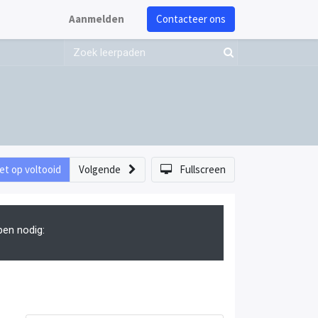
Aanmelden
Contacteer ons
et op voltooid
Volgende
Fullscreen
pen nodig: