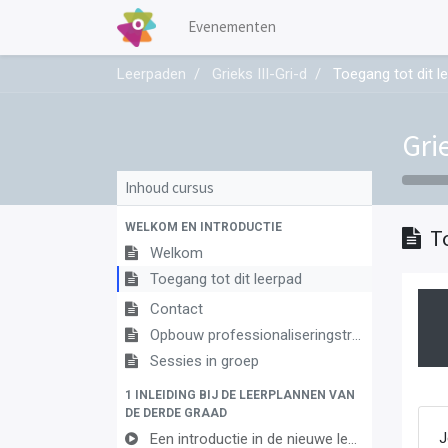
Evenementen
Leerpaden
Grieks III-Gri-d
Toegang tot dit l
Grie
Inhoud cursus
WELKOM EN INTRODUCTIE
T
Welkom
Toegang tot dit leerpad
Contact
Opbouw professionaliseringstraject
Sessies in groep
1 INLEIDING BIJ DE LEERPLANNEN VAN
DE DERDE GRAAD
Een introductie in de nieuwe leerplannen van de derde graad