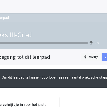
eerpad
ks III-Gri-d
0 %
oegang tot dit leerpad
Vorige
Z
Om dit leerpad te kunnen doorlopen zijn een aantal praktische stap
Je
schrijft je in
voor het juiste