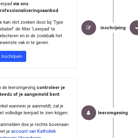
eerpad
via ons
rofessionaliseringsaanbod
.
e kan vlot zoeken door bij 'Type
inschrijving
nitiatief' de filter 'Leerpad' te
electeren en in de zoekbalk het
ewenste vak in te geven.
Inschrijven
n de leeromgeving
controleer je
teeds of je aangemeld bent
.
nkel wanneer je aanmeldt, zal je
et volledige leerpad te zien krijgen.
leeromgeving
anmelden doe je rechts bovenaan
et je
account van Katholiek
nderwijs Vlaanderen
.