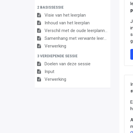
l
2 BASISSESSIE
p
Visie van het leerplan
J
Inhoud van het leerplan
i
Verschil met de oude leerplannen
s
Samenhang met verwante leerplannen
g
Verwerking
3 VERDIEPENDE SESSIE
Doelen van deze sessie
Input
Verwerking
I
s
E
h
A
m
O