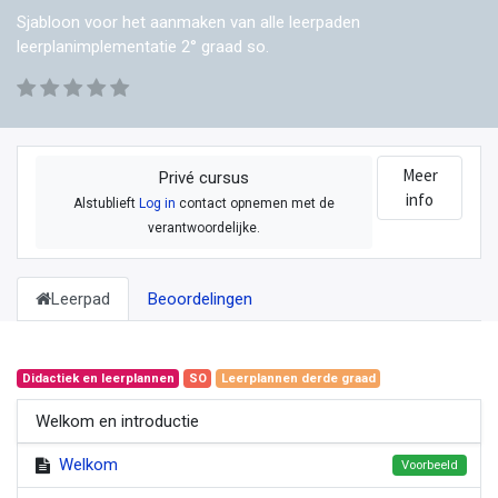
Sjabloon voor het aanmaken van alle leerpaden
leerplanimplementatie 2° graad so.
Meer
Privé cursus
info
Alstublieft
Log in
contact opnemen met de
verantwoordelijke.
Leerpad
Beoordelingen
Didactiek en leerplannen
SO
Leerplannen derde graad
Welkom en introductie
Welkom
Voorbeeld