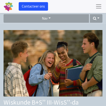
Contacteer ons
Nav
Wiskunde B+S’’ III-WisS’’-da