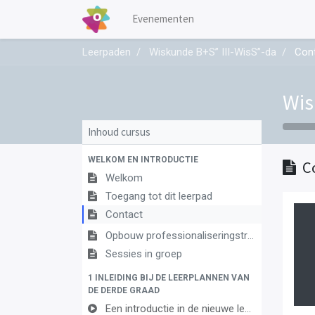
Evenementen
Leerpaden
Wiskunde B+S’’ III-WisS’’-da
Con
Wis
Inhoud cursus
WELKOM EN INTRODUCTIE
C
Welkom
Toegang tot dit leerpad
Contact
Opbouw professionaliseringstraject
Sessies in groep
1 INLEIDING BIJ DE LEERPLANNEN VAN
DE DERDE GRAAD
Een introductie in de nieuwe leerplannen van de derde graad