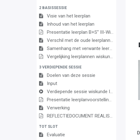
2 BASISSESSIE
Visie van het leerplan
Inhoud van het leerplan
Presentatie leerplan B+S'' III-WisS''-da
Verschil met de oude leerplannen
Samenhang met verwante leerplannen
Vergelijking leerplannen wiskunde 3de graad D/A
3 VERDIEPENDE SESSIE
Doelen van deze sessie
Input
Verdiepende sessie wiskunde III DA
Presentatie leerplanvoorstelling (verdiepende sessie)
Verwerking
REFLECTIEDOCUMENT REALISEREN VAN DE LEERPLANDOELEN WISKUNDE
TOT SLOT
D
Evaluatie