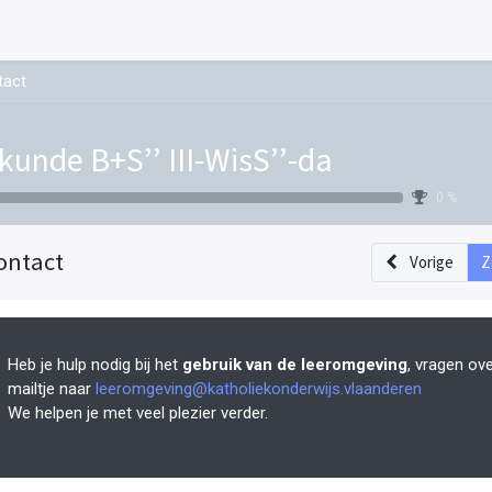
tact
kunde B+S’’ III-WisS’’-da
0 %
ontact
Vorige
Z
Heb je hulp nodig bij het
gebruik van de leeromgeving
, vragen ov
mailtje naar
leeromgeving@katholiekonderwijs.vlaanderen
We helpen je met veel plezier verder.