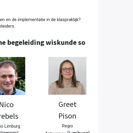
en en de implementatie in de klaspraktijk?
leiders.
he begeleiding wiskunde so
Greet
Nico
Pison
rebels
Regio
io Limburg
ntwerpen)