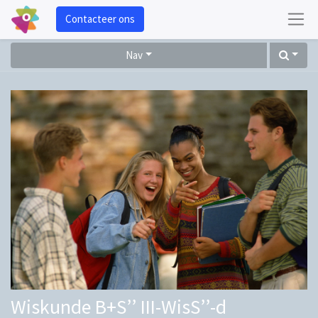
Contacteer ons
Nav
Wiskunde B+S’’ III-WisS’’-d