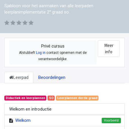
Sjabloon voor het aanmaken van alle leerpaden
leerplanimplementatie 2° graad so.
Meer
Privé cursus
info
Alstublieft
Log in
contact opnemen met de
verantwoordelijke.
Leerpad
Beoordelingen
Didactiek en leerplannen
SO
Leerplannen derde graad
Welkom en introductie
Welkom
Voorbeeld