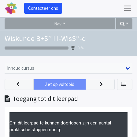
Contacteer ons
Nav
Wiskunde B+S’’ III-WisS’’-d
0 %
Inhoud cursus
Zet op voltooid
Toegang tot dit leerpad
Om dit leerpad te kunnen doorlopen zijn een aantal
praktische stappen nodig: