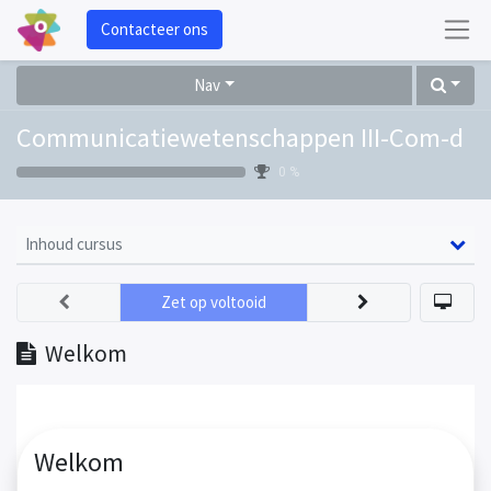
Contacteer ons
Nav
Communicatiewetenschappen III-Com-d
0 %
Inhoud cursus
Zet op voltooid
Welkom
Welkom