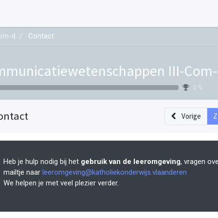
Com-d
Contact
municatiewetenschappen III-Com-
0 %
ontact
Vorige
Z
Heb je hulp nodig bij het
gebruik van de leeromgeving
, vragen ov
mailtje naar
leeromgeving@katholiekonderwijs.vlaanderen
We helpen je met veel plezier verder.