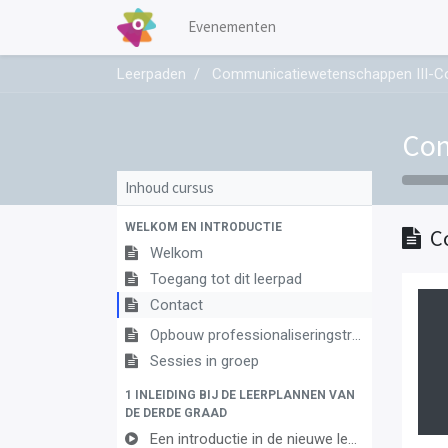
Evenementen
Leerpaden
Communicatiewetenschappen III-
Com
Inhoud cursus
WELKOM EN INTRODUCTIE
C
Welkom
Toegang tot dit leerpad
Contact
Opbouw professionaliseringstraject
Sessies in groep
1 INLEIDING BIJ DE LEERPLANNEN VAN
DE DERDE GRAAD
Een introductie in de nieuwe leerplannen van de derde graad