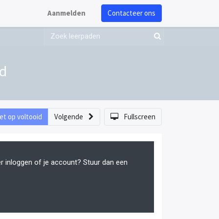
Aanmelden
Contacteer ons
d
et op voltooid
Volgende
Fullscreen
er inloggen of je account? Stuur dan een