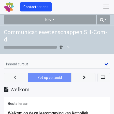
Contacteer ons
Nav
Communicatiewetenschappen S II-Com-
d
0 %
Inhoud cursus
Zet op voltooid
Welkom
Beste leraar
Welkom op deze leeromgeving van Katholiek