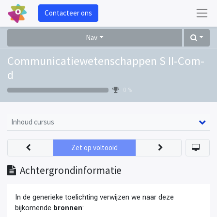
Contacteer ons
Nav
Communicatiewetenschappen S II-Com-
d
0 %
Inhoud cursus
Zet op voltooid
Achtergrondinformatie
In de generieke toelichting verwijzen we naar deze
bijkomende
bronnen
: