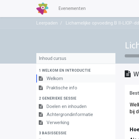
Evenementen
Leerpaden
Lichamelijke opvoeding B II-LIOP-d
Lic
Inhoud cursus
1 WELKOM EN INTRODUCTIE
W
Welkom
Praktische info
Best
2 GENERIEKE SESSIE
Welk
Doelen en inhouden
bij 
Achtergrondinformatie
Verwerking
Hoe
3 BASISSESSIE