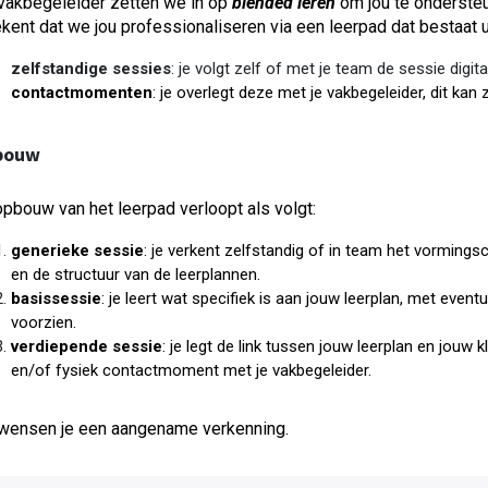
vakbegeleider zetten we in op
blended leren
om jou te ondersteu
kent dat we jou professionaliseren via een leerpad dat bestaat u
zelfstandige sessies
: je volgt zelf of met je team de sessie digi
contactmomenten
: je overlegt deze met je vakbegeleider, dit kan z
bouw
pbouw van het leerpad verloopt als volgt:
generieke sessie
: je verkent zelfstandig of in team het vorming
en de structuur van de leerplannen.
basissessie
: je leert wat specifiek is aan jouw leerplan, met ev
voorzien.
verdiepende sessie
: je legt de link tussen jouw leerplan en jouw k
en/of fysiek contactmoment met je vakbegeleider.
wensen je een aangename verkenning.