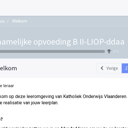
daa
Welkom
hamelijke opvoeding B II-LIOP-ddaa
0 %
elkom
Vorige
Z
e leraar
om op deze leeromgeving van Katholiek Onderwijs Vlaanderen. 
de realisatie van jouw leerplan.
?