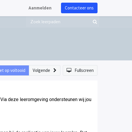
Aanmelden
Contacteer ons
et op voltooid
Volgende
Fullscreen
Via deze leeromgeving ondersteunen wij jou