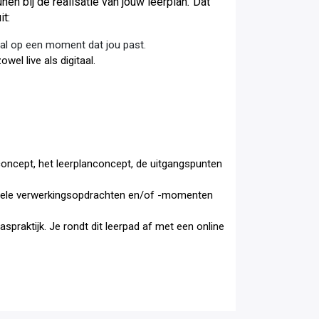
nen bij de realisatie van jouw leerplan
.
Dat
it:
taal op een moment dat jou past.
owel live als digitaal.
sconcept, het leerplanconcept, de uitgangspunten
entuele verwerkingsopdrachten en/of -momenten
laspraktijk. Je rondt dit leerpad af met een online