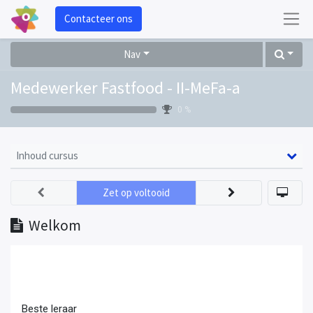
Contacteer ons
Nav
Medewerker Fastfood - II-MeFa-a
0 %
Inhoud cursus
Zet op voltooid
Welkom
Beste leraar