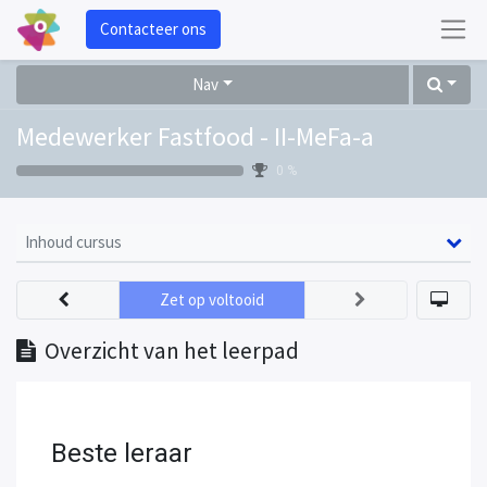
Contacteer ons
Nav
Medewerker Fastfood - II-MeFa-a
0 %
Inhoud cursus
Zet op voltooid
Overzicht van het leerpad
Beste leraar