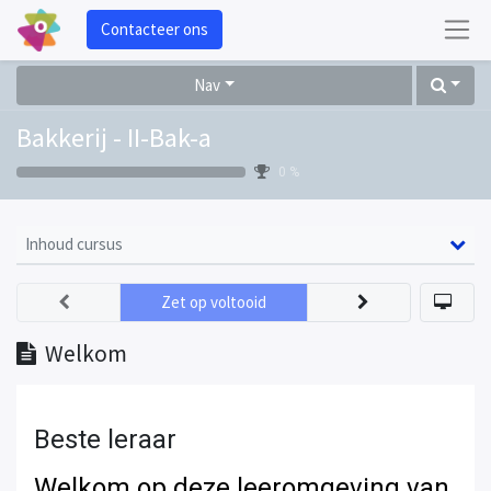
Contacteer ons
Nav
Bakkerij - II-Bak-a
0 %
Inhoud cursus
Zet op voltooid
Welkom
Beste leraar
Welkom op deze leeromgeving van