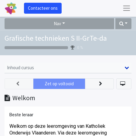
Contacteer ons
Nav
Grafische technieken S II-GrTe-da
0 %
Inhoud cursus
Zet op voltooid
Welkom
Beste leraar
Welkom op deze leeromgeving van Katholiek
Onderwijs Vlaanderen. Via deze leeromgeving