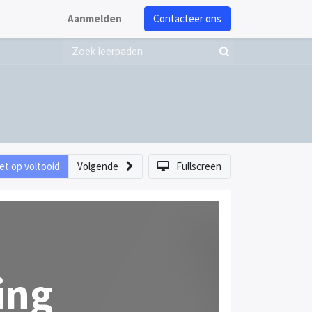
Aanmelden
Contacteer ons
et op voltooid
Volgende
Fullscreen
ing