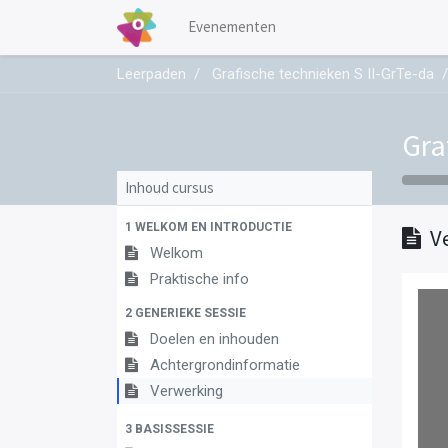
Evenementen
Leerpaden
Grafische technieken S II-GrTe-da
Gra
Inhoud cursus
1 WELKOM EN INTRODUCTIE
V
Welkom
Praktische info
2 GENERIEKE SESSIE
Doelen en inhouden
Achtergrondinformatie
Verwerking
3 BASISSESSIE