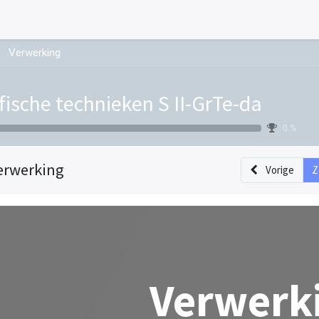
Verwerking
fische technieken S II-GrTe-da
0 %
erwerking
Vorige
Z
Verwerk