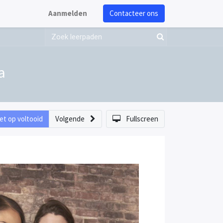
Aanmelden
Contacteer ons
a
et op voltooid
Volgende
Fullscreen