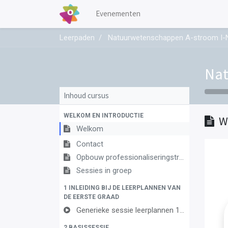
Evenementen
Leerpaden
Natuurwetenschappen A-stroom I-
Nat
Inhoud cursus
WELKOM EN INTRODUCTIE
W
Welkom
Contact
Opbouw professionaliseringstraject
Sessies in groep
1 INLEIDING BIJ DE LEERPLANNEN VAN
DE EERSTE GRAAD
Generieke sessie leerplannen 1ste graad
2 BASISSESSIE