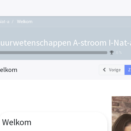
Nat-a
Welkom
uurwetenschappen A-stroom I-Nat-
0 %
elkom
Vorige
Z
Welkom