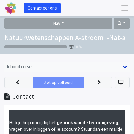
Contacteer ons
Nav
Natuurwetenschappen A-stroom I-Nat-a
0 %
Inhoud cursus
Zet op voltooid
Contact
Heb je hulp nodig bij het
gebruik van de leeromgeving
,
vragen over inloggen of je account? Stuur dan een mailtje