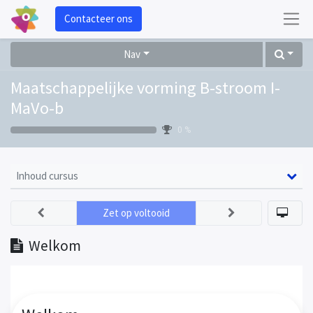
Contacteer ons
Nav
Maatschappelijke vorming B-stroom I-
MaVo-b
0 %
Inhoud cursus
Zet op voltooid
Welkom